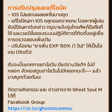
การปรับปรุงและแก้ไขบัค
- iOS ไม่แสดงผลแฟชั่นบางชุด
- แก้ไขปัญหา iOS หลุดออกจากเกม โดยหากผู้เล่น
ยังมีปัญหาดังกล่าว กรุณาแจ้งรุ่นโทรศัพท์มือถือที่
ใช้ และเวอร์ชั่นของระบบปฏิบัติการที่ติดตั้งอยู่เพื่อ
การตรวจสอบเพิ่มเติม
- ปรับไอเทม "ยาเพิ่ม EXP 150% (1 วัน)" ให้เป็นไอ
เทม (ติดตัว)
ถึงจะเป็นเทศกาลฮาโลวีน มีแต่รางวัลดีๆ ไม่มี
หลอก จัดคอสตูมฮาโลวีนไม่มีหยอกนะจ๊ะ~~ แล้ว
มาสนุกด้วยกันนะ
ติดตามกิจกรรม และ ข่าวสารจาก Ghost Soul M
ได้ที่
Facebook Group:
https://rzr.to/ghostmcommu