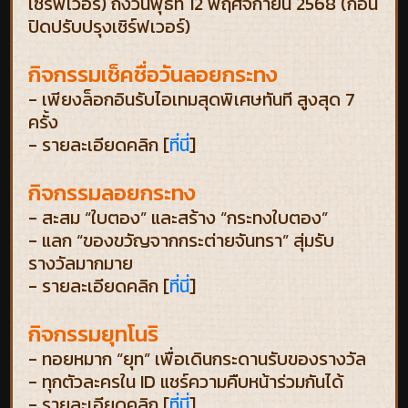
เซิร์ฟเวอร์) ถึงวันพุธที่ 12 พฤศจิกายน 2568 (ก่อน
ปิดปรับปรุงเซิร์ฟเวอร์)
กิจกรรมเช็คชื่อวันลอยกระทง
- เพียงล็อกอินรับไอเทมสุดพิเศษทันที สูงสุด 7
ครั้ง
- รายละเอียดคลิก [
ที่นี่
]
กิจกรรมลอยกระทง
- สะสม “ใบตอง” และสร้าง “กระทงใบตอง”
- แลก “ของขวัญจากกระต่ายจันทรา” สุ่มรับ
รางวัลมากมาย
- รายละเอียดคลิก [
ที่นี่
]
กิจกรรมยุทโนริ
- ทอยหมาก “ยุท” เพื่อเดินกระดานรับของรางวัล
- ทุกตัวละครใน ID แชร์ความคืบหน้าร่วมกันได้
- รายละเอียดคลิก [
ที่นี่
]