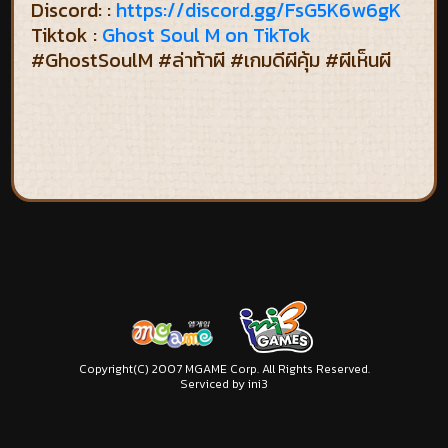
Discord: :
https://discord.gg/FsG5K6w6gK
Tiktok :
Ghost Soul M on TikTok
#GhostSoulM #ล่าท้าผี #เกมดีผีคุ้ม #ผีเห็นผี
Copyright(C) 2007 MGAME Corp. All Rights Reserved.
Serviced by ini3