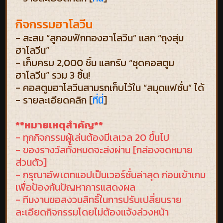
กิจกรรมฮาโลวีน
- สะสม “ลูกอมฟักทองฮาโลวีน” แลก “ถุงสุ่ม
ฮาโลวีน”
- เก็บครบ 2,000 ชิ้น แลกรับ “ชุดคอสตูม
ฮาโลวีน” รวม 3 ชิ้น!
- คอสตูมฮาโลวีนสามรถเก็บไว้ใน “สมุดแฟชั่น” ได้
- รายละเอียดคลิก [
ที่นี่
]
**หมายเหตุสำคัญ**
- ทุกกิจกรรมผู้เล่นต้องมีเลเวล 20 ขึ้นไป
- ของรางวัลทั้งหมดจะส่งผ่าน [กล่องจดหมาย
ส่วนตัว]
- กรุณาอัพเดทแอปเป็นเวอร์ชั่นล่าสุด ก่อนเข้าเกม
เพื่อป้องกันปัญหาการแสดงผล
- ทีมงานขอสงวนสิทธิ์ในการปรับเปลี่ยนราย
ละเอียดกิจกรรมโดยไม่ต้องแจ้งล่วงหน้า