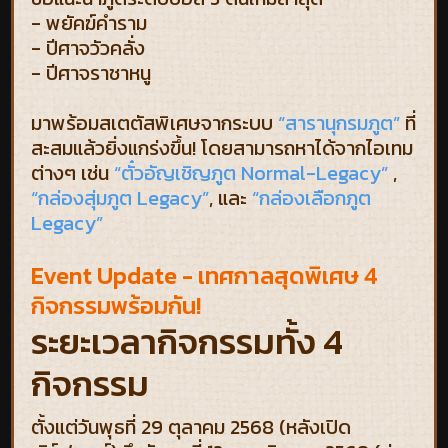
- พยัคฆ์คำราม
- ปีศาจวัวคลั่ง
- ปีศาจราชาหนู
มาพร้อมสเตตัสพิเศษจากระบบ
“สารานุกรมภูต”
ที่
สะสมแล้วยิ่งแกร่งขึ้น! โดยสามารถหาได้จากไอเทม
ต่างๆ เช่น
“ตั๋วอัญเชิญภูต Normal-Legacy”
,
“กล่องสุ่มภูต Legacy”
, และ
“กล่องเลือกภูต
Legacy”
Event Update - เทศกาลสุดพิเศษ 4
กิจกรรมพร้อมกัน!
ระยะเวลากิจกรรมทั้ง 4
กิจกรรม
ตั้งแต่วันพุธที่ 29 ตุลาคม 2568 (หลังเปิด