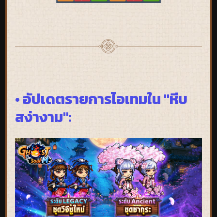
• อัปเดตรายการไอเทมใน "หีบ
สง่างาม":