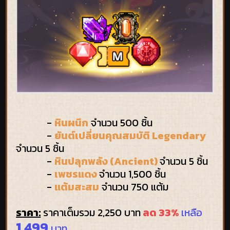
-
หินผนึก
จำนวน 500 ชิ้น
-
ยันต์เปลี่ยนคุณสมบัติ Legendary
จำนวน 5 ชิ้น
-
หินปลุกพลัง (Ancient)
จำนวน 5 ชิ้น
-
เพชรแดง
จำนวน 1,500 ชิ้น
-
แต้มสะสม
จำนวน 750 แต้ม
ราคา:
ราคาเต็มรวม 2,250 บาท
ลด 33%
เหลือ
1,499
บาท