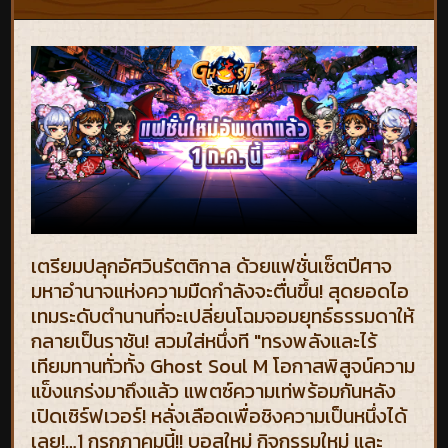
เตรียมปลุกอัศวินรัตติกาล ด้วยแฟชั่นเซ็ตปีศาจ
มหาอำนาจแห่งความมืดกำลังจะตื่นขึ้น! สุดยอดไอ
เทมระดับตำนานที่จะเปลี่ยนโฉมจอมยุทธ์ธรรมดาให้
กลายเป็นราชัน! สวมใส่หนึ่งที "ทรงพลังและไร้
เทียมทานทั่วทั้ง Ghost Soul M โอกาสพิสูจน์ความ
แข็งแกร่งมาถึงแล้ว แพตซ์ความเท่พร้อมกันหลัง
เปิดเซิร์ฟเวอร์! หลั่งเลือดเพื่อชิงความเป็นหนึ่งได้
เลย!…1 กรกฎาคมนี้!! บอสใหม่ กิจกรรมใหม่ และ