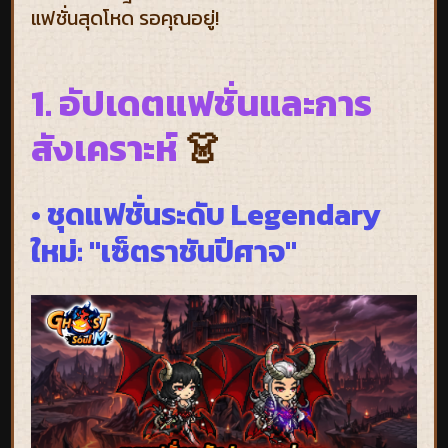
แฟชั่นสุดโหด รอคุณอยู่!
1. อัปเดตแฟชั่นและการ
สังเคราะห์
👗
• ชุดแฟชั่นระดับ Legendary
ใหม่: "เซ็ตราชันปีศาจ"