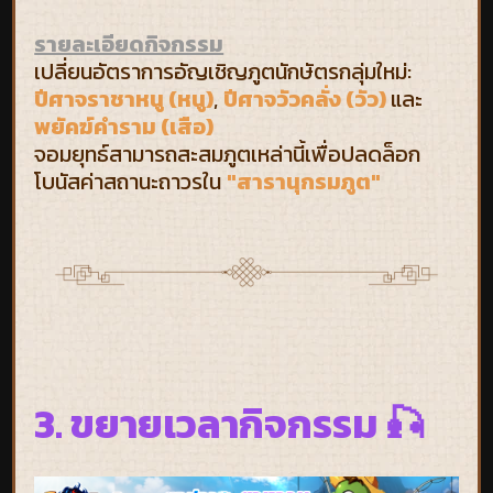
รายละเอียดกิจกรรม
เปลี่ยนอัตราการอัญเชิญภูตนักษัตรกลุ่มใหม่:
ปีศาจราชาหนู (หนู)
,
ปีศาจวัวคลั่ง (วัว)
และ
พยัคฆ์คำราม (เสือ)
จอมยุทธ์สามารถสะสมภูตเหล่านี้เพื่อปลดล็อก
โบนัสค่าสถานะถาวรใน
"สารานุกรมภูต"
3. ขยายเวลากิจกรรม 🎣