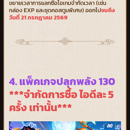
ขยายเวลาการแลกซื้อไอเทมจำกัดเวลา (เช่น
กล่อง EXP และชุดคอสตูมพิเศษ) ออกไป
จนถึง
วันที่ 21 กรกฎาคม 2569
4. แพ็คเกจปลุกพลัง 130
***จำกัดการซื้อ ไอดีละ 5
ครั้ง เท่านั้น***