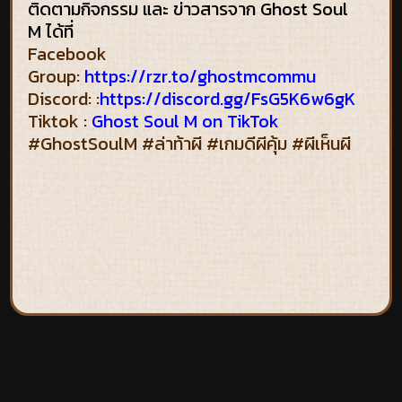
ติดตามกิจกรรม และ ข่าวสารจาก Ghost Soul
M ได้ที่
Facebook
Group:
https://rzr.to/ghostmcommu
Discord: :
https://discord.gg/FsG5K6w6gK
Tiktok :
Ghost Soul M on TikTok
#GhostSoulM #ล่าท้าผี #เกมดีผีคุ้ม #ผีเห็นผี