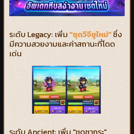
ระดับ Legacy: เพิ่ม
"ชุดวีจีซูใหม่"
ซึ่ง
มีความสวยงามและค่าสถานะที่โดด
เด่น
ระดับ Ancient: เพิ่ม "ชุดซากุระ"