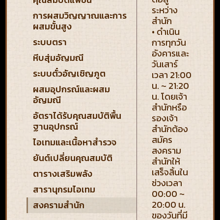
ระหว่าง
การผสมวิญญาณและการ
สำนัก
ผสมขั้นสูง
• ดำเนิน
ระบบตรา
การทุกวัน
อังคารและ
หีบสุ่มอัญมณี
วันเสาร์
ระบบตั๋วอัญเชิญภูต
เวลา 21:00
น. ~ 21:20
ผสมอุปกรณ์และผสม
น. โดยเจ้า
อัญมณี
สำนักหรือ
อัตราได้รับคุณสมบัติพื้น
รองเจ้า
ฐานอุปกรณ์
สำนักต้อง
สมัคร
ไอเทมและเนื้อหาสำรวจ
สงคราม
ยันต์เปลี่ยนคุณสมบัติ
สำนักให้
เสร็จสิ้นใน
ตารางเสริมพลัง
ช่วงเวลา
สารานุกรมไอเทม
00:00 ~
20:00 น.
สงครามสำนัก
ของวันที่มี