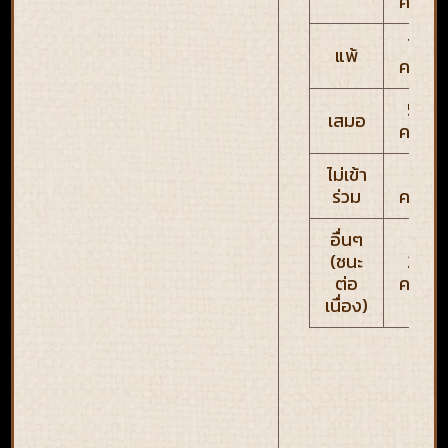
คะแน
700
แพ้
คะแน
500
เสมอ
คะแน
ไม่เข้า
0
ร่วม
คะแน
อื่นๆ
(ชนะ
200
ต่อ
คะแน
เนื่อง)