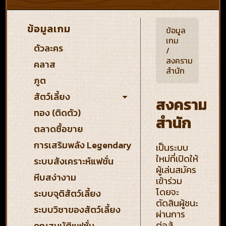
ข้อมูลเกม
ข้อมูล
เกม
ตัวละคร
/
สงคราม
คลาส
สำนัก
ภูต
สัตว์เลี้ยง
สงคราม
ทอง (ติดตัว)
สำนัก
ตลาดซื้อขาย
การเสริมพลัง Legendary
เป็นระบบ
ใหม่ที่เปิดให้
ระบบสังเคราะห์แฟชั่น
ผู้เล่นสมัคร
หีบสง่างาม
เข้าร่วม
โดยจะ
ระบบจุติสัตว์เลี้ยง
ตัดสินผู้ชนะ
ระบบวิชาของสัตว์เลี้ยง
ผ่านการ
ต่อสู้
คุณสมบัติแฟชั่น