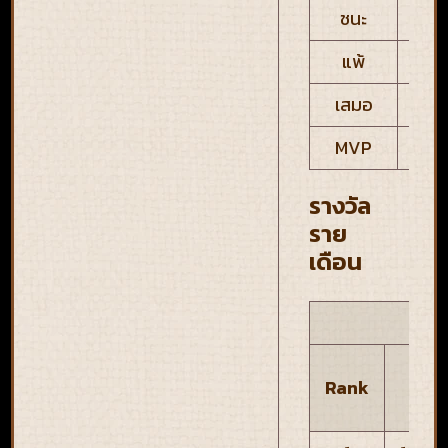
ชนะ
1,0
แพ้
30
เสมอ
50
MVP
20
รางวัล
ราย
เดือน
เพช
Rank
ฟ้า