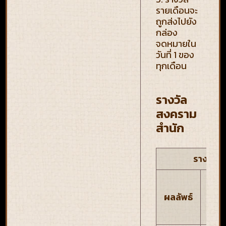
รายเดือนจะ
ถูกส่งไปยัง
กล่อง
จดหมายใน
วันที่ 1 ของ
ทุกเดือน
รางวัล
สงคราม
สำนัก
รางวัลส
แต้
ผลลัพธ์
สำน