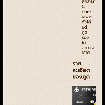
สามารถ
ใช้
ทักษะ
เฉพาะ
ตัวได้
แต่
ภูต
รอง
ไม่
สามารถ
ใช้ได้
ราย
ละเอียด
ของภูต