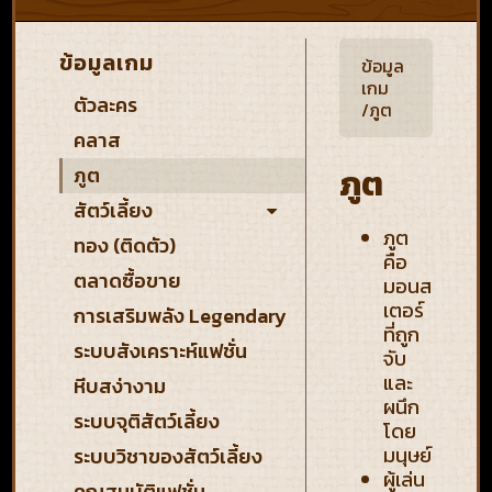
ข้อมูลเกม
ข้อมูล
เกม
ตัวละคร
/
ภูต
คลาส
ภูต
ภูต
สัตว์เลี้ยง
ภูต
ทอง (ติดตัว)
คือ
ตลาดซื้อขาย
มอนส
เตอร์
การเสริมพลัง Legendary
ที่ถูก
ระบบสังเคราะห์แฟชั่น
จับ
และ
หีบสง่างาม
ผนึก
ระบบจุติสัตว์เลี้ยง
โดย
มนุษย์
ระบบวิชาของสัตว์เลี้ยง
ผู้เล่น
คุณสมบัติแฟชั่น