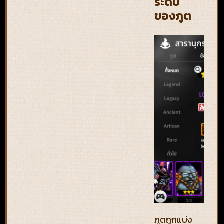
ระดับ
ของภูต
ภูตถูกแบ่ง