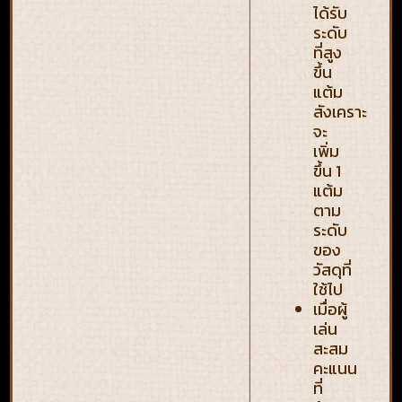
ได้รับ
ระดับ
ที่สูง
ขึ้น
แต้ม
สังเคราะห์
จะ
เพิ่ม
ขึ้น 1
แต้ม
ตาม
ระดับ
ของ
วัสดุที่
ใช้ไป
เมื่อผู้
เล่น
สะสม
คะแนน
ที่