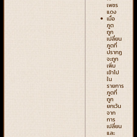
เพชร
แดง
เมื่อ
ภูต
ถูก
เปลี่ยน
ภูตที่
ปรากฏ
จะถูก
เพิ่ม
เข้าไป
ใน
รายการ
ภูตที่
ถูก
ยกเว้น
จาก
การ
เปลี่ยน
และ