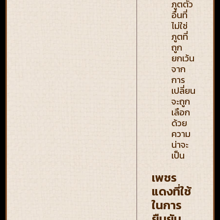
ภูตตัว
อื่นที่
ไม่ใช่
ภูตที่
ถูก
ยกเว้น
จาก
การ
เปลี่ยน
จะถูก
เลือก
ด้วย
ความ
น่าจะ
เป็น
เพชร
แดงที่ใช้
ในการ
ยืนยัน