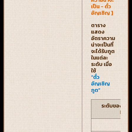
เป็น - ตั๋ว
อัญเชิญ ]
ตาราง
แสดง
อัตราความ
น่าจะเป็นที่
จะได้รับภูต
ในแต่ละ
ระดับ เมื่อ
ใช้
“ตั๋ว
อัญเชิญ
ภูต”
ระดับของภูต 
Plat
Le