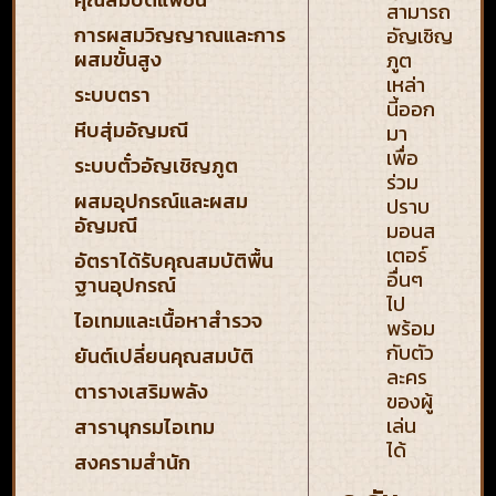
สามารถ
การผสมวิญญาณและการ
อัญเชิญ
ผสมขั้นสูง
ภูต
เหล่า
ระบบตรา
นี้ออก
หีบสุ่มอัญมณี
มา
เพื่อ
ระบบตั๋วอัญเชิญภูต
ร่วม
ผสมอุปกรณ์และผสม
ปราบ
อัญมณี
มอนส
เตอร์
อัตราได้รับคุณสมบัติพื้น
อื่นๆ
ฐานอุปกรณ์
ไป
ไอเทมและเนื้อหาสำรวจ
พร้อม
กับตัว
ยันต์เปลี่ยนคุณสมบัติ
ละคร
ตารางเสริมพลัง
ของผู้
เล่น
สารานุกรมไอเทม
ได้
สงครามสำนัก