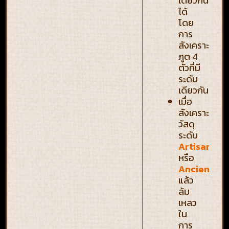
เดียวกัน
ได้
โดย
การ
สังเคราะห์
ภูต 4
ตัวที่มี
ระดับ
เดียวกัน
เมื่อ
สังเคราะห์
วัสดุ
ระดับ
Artisan
หรือ
Ancient
แล้ว
ล้ม
เหลว
ใน
การ