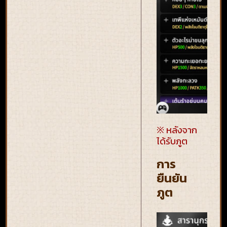
※ หลังจาก
ได้รับภูต
การ
ยืนยัน
ภูต