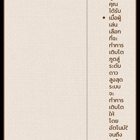
คุณ
ได้รับ
เมื่อผู้
เล่น
เลือก
ที่จะ
ทำการ
เติบโต
ภูตสู่
ระดับ
ดาว
สูงสุด
ระบบ
จะ
ทำการ
เติบโต
ให้
โดย
อัตโนมัติ
จนถึง