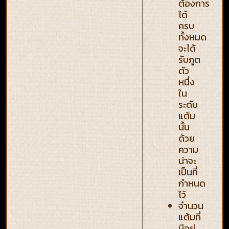
ต้องการ
ได้
ครบ
ทั้งหมด
จะได้
รับภูต
ตัว
หนึ่ง
ใน
ระดับ
แต้ม
นั้น
ด้วย
ความ
น่าจะ
เป็นที่
กำหนด
ไว้
จำนวน
แต้มที่
มีอยู่