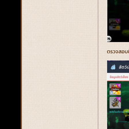
ตรวจสอบข้