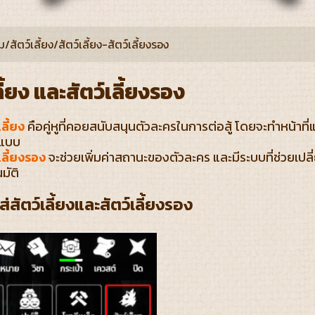
ม
/
สัตว์เลี้ยง
/
สัตว์เลี้ยง-สัตว์เลี้ยงรอง
ลี้ยง และสัตว์เลี้ยงรอง
เลี้ยง
คือคู่หูที่คอยสนับสนุนตัวละครในการต่อสู้ โดยจะทำหน้าที่แตกต
ปแบบ
เลี้ยงรอง
จะช่วยเพิ่มค่าสถานะของตัวละคร และมีระบบที่ช่วยเปล
มัติ
ส่สัตว์เลี้ยงและสัตว์เลี้ยงรอง