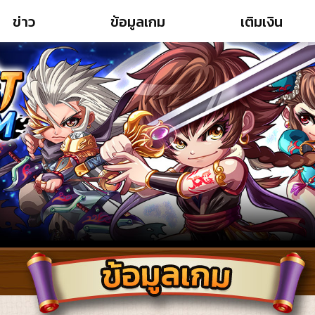
ข่าว
ข้อมูลเกม
เติมเงิน