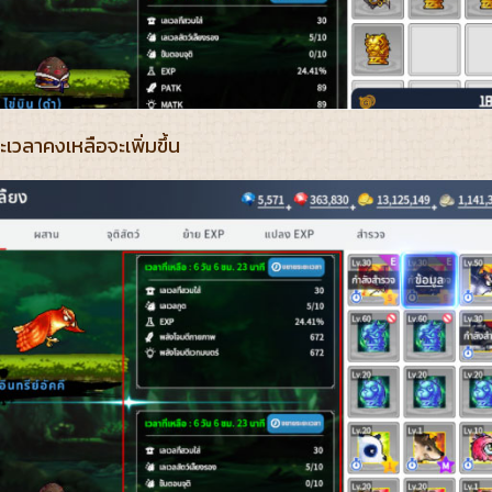
ะเวลาคงเหลือจะเพิ่มขึ้น