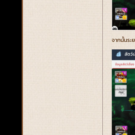
จากนั้นระย