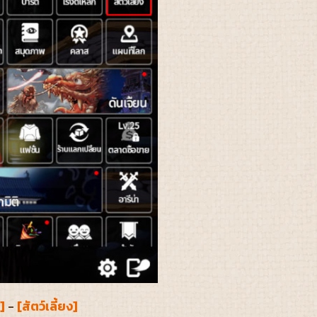
]
-
[สัตว์เลี้ยง]