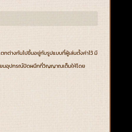
่างกันไปขึ้นอยู่กับรูปแบบที่ผู้เล่นตั้งค่าไว้ มี
ี่ยนอุปกรณ์ปิดผนึกที่วิญญาณเต็มให้โดย