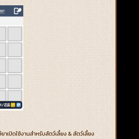
ปิดใช้งานสำหรับสัตว์เลี้ยง & สัตว์เลี้ยง