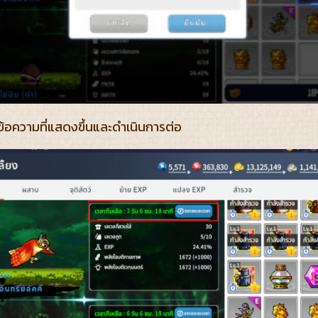
อความที่แสดงขึ้นและดำเนินการต่อ