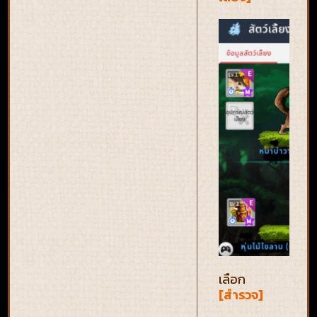
เลือก
[สำรวจ]