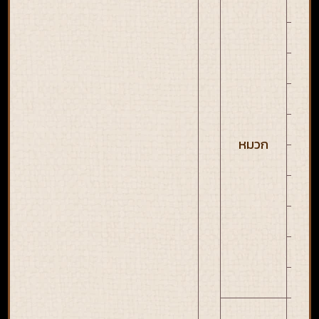
HP
HP
HP
HP
HP
หมวก
HP
HP
HP
HP
H
MP