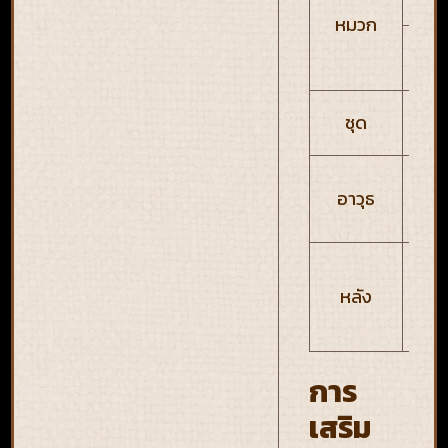
ต
หมวก
ดา
ต
ชุด
ป้
พลั
อาวุธ
PA
M
S
D
หลัง
C
การ
เสริม