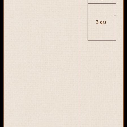
เจา
3 ชุด
พลั
PA
M