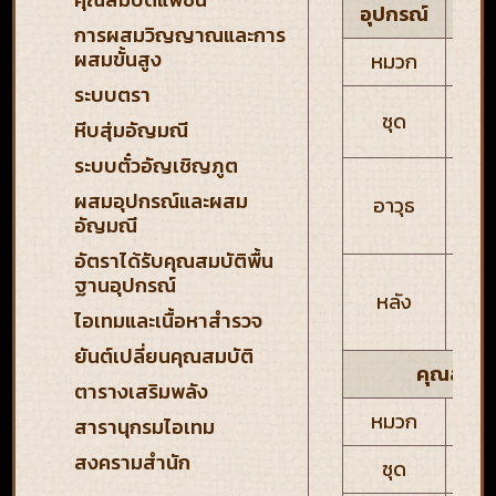
คุณ
อุปกรณ์
การผสมวิญญาณและการ
ผสมขั้นสูง
หมวก
ระบบตรา
ชุด
หีบสุ่มอัญมณี
ป้
ระบบตั๋วอัญเชิญภูต
พลั
ผสมอุปกรณ์และผสม
อาวุธ
PA
อัญมณี
M
อัตราได้รับคุณสมบัติพื้น
ฐานอุปกรณ์
หลัง
ปร
ไอเทมและเนื้อหาสำรวจ
ท
ยันต์เปลี่ยนคุณสมบัติ
คุณสมบัต
ตารางเสริมพลัง
หมวก
สารานุกรมไอเทม
สงครามสำนัก
ชุด