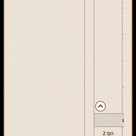
ค
แ
ค
แ
ค
แ
ค
แ
เอฟเฟ
2 ชุด
ลด