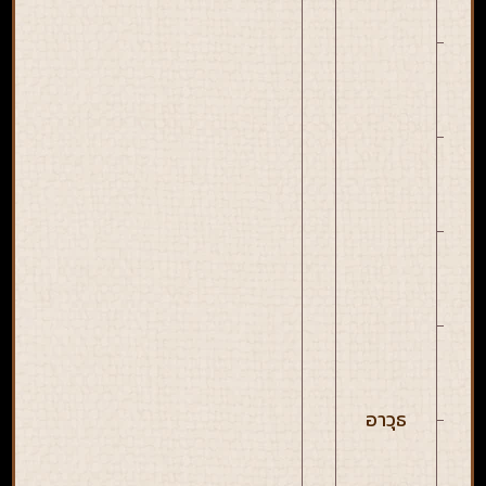
ค
แ
ค
แ
ค
แ
ค
แ
อาวุธ
ค
แ