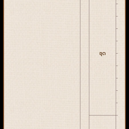
MP
MP
MP
MP
ชุด
MP
MP
MP
MP
M
ค
แ