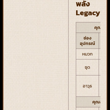
พลัง
Legacy
คุณสมบั
ช่อง
คุณ
อุปกรณ์
หมวก
ชุด
ป้
พลั
อาวุธ
PA
M
คุณสมบัต