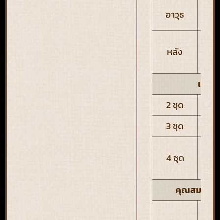
ค
อาวุธ
แ
ป้
หลัง
สถา
เอฟเฟ
2 ชุด
ลด
3 ชุด
เจา
พลั
4 ชุด
PA
M
คุณสมบัติจ
โอ