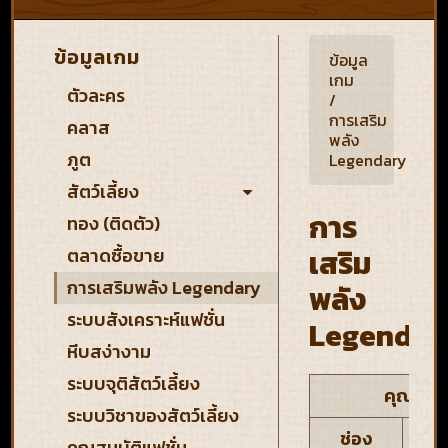
ข้อมูลเกม
ข้อมูล
เกม
ตัวละคร
/
การเสริม
คลาส
พลัง
ภูต
Legendary
สัตว์เลี้ยง
การ
ทอง (ติดตัว)
เสริม
ตลาดซื้อขาย
การเสริมพลัง Legendary
พลัง
ระบบสังเคราะห์แฟชั่น
Legendar
หีบสง่างาม
ระบบจุติสัตว์เลี้ยง
คุณสมบั
ระบบวิชาของสัตว์เลี้ยง
ช่อง
คุณสมบัติแฟชั่น