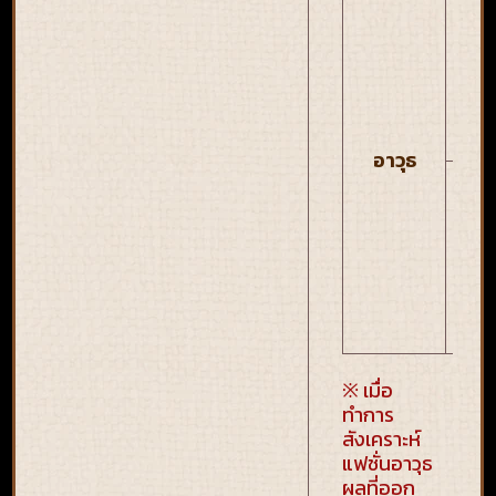
ด
ให
กวั
ใ
อาวุธ
หอ
วูม
※ เมื่อ
ทำการ
สังเคราะห์
แฟชั่นอาวุธ
ผลที่ออก