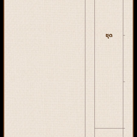
ชุ
กวั
ใหม
ชุด
ชุดฮ
ใหม
ชุดฮ
ใหม