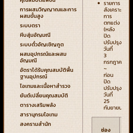
รายการ
การผสมวิญญาณและการ
สังเคราะห์
ผสมขั้นสูง
การ
ตกแต่ง
ระบบตรา
(หลัง
หีบสุ่มอัญมณี
ปิด
ปรับปรุง
ระบบตั๋วอัญเชิญภูต
วันที่
ผสมอุปกรณ์และผสม
3
อัญมณี
กรกฎาคม
~
อัตราได้รับคุณสมบัติพื้น
ก่อน
ฐานอุปกรณ์
ปิด
ไอเทมและเนื้อหาสำรวจ
ปรับปรุง
วันที่
ยันต์เปลี่ยนคุณสมบัติ
25
ตารางเสริมพลัง
กันยายน)
สารานุกรมไอเทม
สงครามสำนัก
อุป
ช่อง