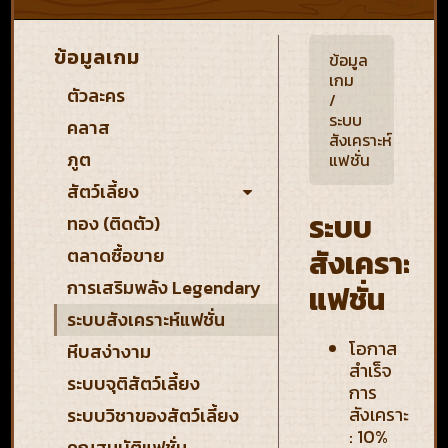
ข้อมูลเกม
ข้อมูล
เกม
ตัวละคร
/
ระบบ
คลาส
สังเคราะห์
ภูต
แฟชั่น
สัตว์เลี้ยง
ระบบ
ทอง (ติดตัว)
สังเคราะห์
ตลาดซื้อขาย
การเสริมพลัง Legendary
แฟชั่น
ระบบสังเคราะห์แฟชั่น
โอกาส
หีบสง่างาม
สำเร็จ
ระบบจุติสัตว์เลี้ยง
การ
สังเคราะห์
ระบบวิชาของสัตว์เลี้ยง
: 10%
คุณสมบัติแฟชั่น