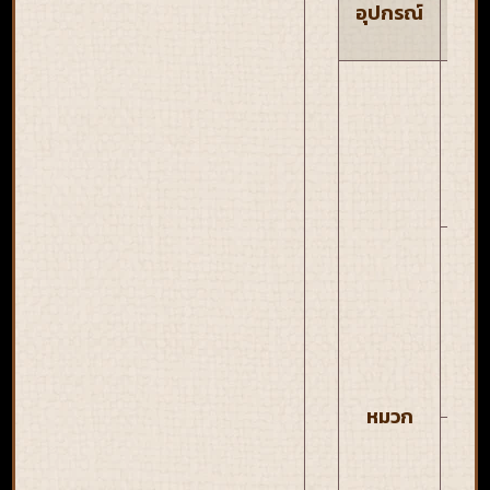
สำ
อุปกรณ์
ผ
วิ
ดง
อ
ใหม
วิ
ดง
อ
ใหม
หมวก
วิก