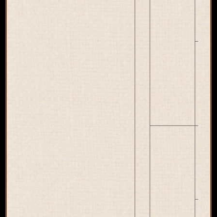
ว
ใหม
วิก
ว
ใหม
ชุ
กวั
ใหม